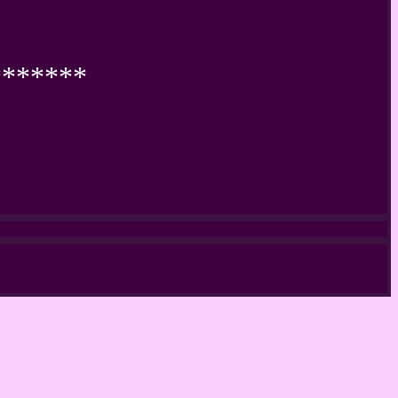
*******