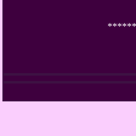
*****