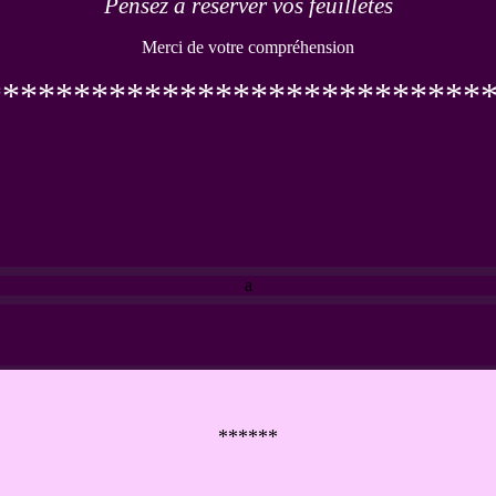
Pensez à réserver vos feuilletés
Merci de votre compréhension
****************************
a
******